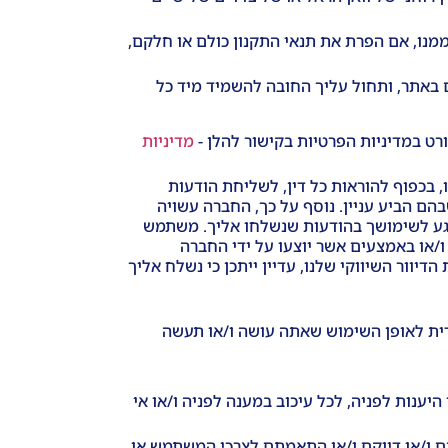
מנו, אם הפרת את תנאי התקנון כולם או חלקם,
 באתר, ותחול עליך החובה להשמיד מיד כל
ט במדיניות הפרטיות בקישור להלן -
מדיניות
, בכפוף להוראות כל דין, לשליחת הודעות
ם הביע עניין. נוסף על כך, החברה עשויה
נוגע לשימושך בהודעות שנשלחו אליך. משתמש
/או באמצעים אשר יוצעו על ידי החברה
וור השיווקי שלנו, עדיין ייתכן כי נשלח אליך
דית לאופן השימוש שאתה עושה ו/או תעשה
יענות לפניה, לכל עיכוב במענה לפניה ו/או אי
 ו/או למהימנותם ו/או דיוקם ו/או התאמתם לצרכי המשתמש או