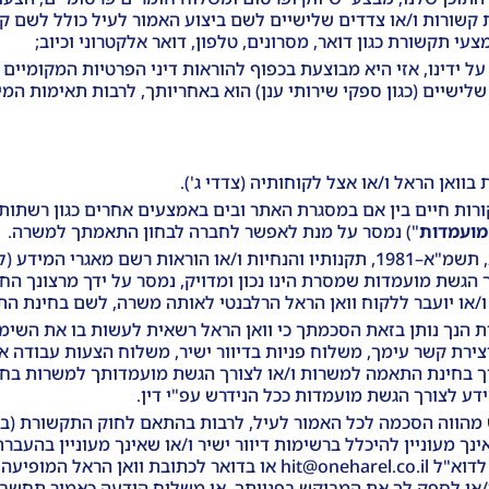
ורות ו/או צדדים שלישיים לשם ביצוע האמור לעיל כולל לשם קב
עי תקשורת כגון דואר, מסרונים, טלפון, דואר אלקטרוני וכיוב;
ל ידינו, אזי היא מבוצעת בכפוף להוראות דיני הפרטיות המקומיים 
ישיים (כגון ספקי שירותי ענן) הוא באחריותך, לרבות תאימות המי
ואן הראל ו/או אצל לקוחותיה (צדדי ג').
רות חיים בין אם במסגרת האתר ובים באמצעים אחרים כגון רשתות 
מועמדות
") נמסר על מנת לאפשר לחברה לבחון התאמתך למשרה.
רי המידע (להלן: "
הגשת מועמדות שמסרת הינו נכון ומדויק, נמסר על ידך מרצונך הח
 ו/או יועבר ללקוח וואן הראל הרלבנטי לאותה משרה, לשם בחינת 
צירת קשר עימך, משלוח פניות בדיוור ישיר, משלוח הצעות עבודה 
צת וואן לצורך בחינת התאמה למשרות ו/או לצורך הגשת מועמדותך למשרות 
ק ושידורים), תשמ"ב-1982. ואולם, אם אינך מעוניין להיכלל ברשימות דיוור ישיר ו/או שאינ
שלישיים כאמור לעיל, עליך להודיע זאת לוואן הראל בכתב לדוא"ל arel.co.il
 ו/או לספק לך את המבוקש בפנייתך. אי משלוח הודעה כאמור תחשב