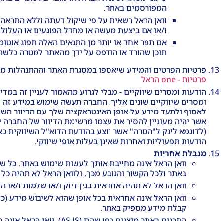
המפורסמים באתר.
וואן הראל רשאית על פי שיקול דעתה וללא התראה מ
ו/או אם ביצעת מעשה או מחדל הפוגעים או העלולי
אם תפר אחד או יותר מן התנאים האלה תפוג אוטומ
תוכן שהורד או הודפס על ידך מהאתר למטרה כלשהי
פרטיות הפרטים והמידע שיאספו במסגרת האתר וההתנהלות מול 
פרטיות - one הראל
הודעות ומסרים שיווקיים - מבלי לגרוע מהאמור לעניין זה במד
ומסרים שיווקיים שונים אליך. החברה תעשה שימוש במידע זה ע
לאסוף ולתעד מידע על אופן האינטראקציה שלך עם הדיוור השיו
אשר יהיה מעוניין להסיר את עצמו מרשימת הדיוור של החברה י
(לדוגמא לינק ל"הסרה" אשר יוצע בהודעת הדוא"ל השיווקית כאמו
הודעות תפעוליות ואחרות שאינן בעלות אופי שיווקי.
מגבלת אחריות
וואן הראל אינה מחייבת אותך לעשות שימוש באתר. כל 
באתר ולכל הקשור והנובע מכך, ולוואן הראל לא תהיה כל א
וואן הראל לא תהיה אחראית בגין דיוק ו/או שלמות ו/או
וואן הראל אינה אחראית בכל אופן שהוא לשיבוש מידע (כול
קבלת מידע מספיק באתר.
התכנים באתר מוצגים כפי