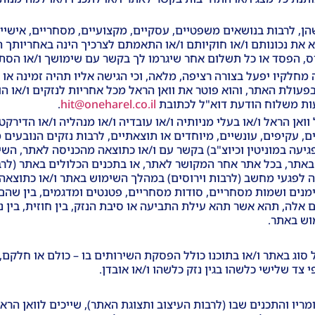
, לרבות בנושאים משפטיים, עסקיים, מקצועיים, מסחריים, אישיים
 את נכונותם ו/או חוקיותם ו/או התאמתם לצרכיך הינה באחריותך 
כיס, הפסד או כל תשלום אחר שיגרמו לך בקשר עם שימושך ו/או הסת
ה מחלקיו יפעל בצורה רציפה, מלאה, וכי הגישה אליו תהיה זמינה א
בפעולת האתר, והוא פוטר את וואן הראל מכל אחריות לנזקים ו/או הו
עות משלוח הודעת דוא"ל לכתובת
hit@oneharel.co.il
.
אן הראל ו/או בעלי מניותיה ו/או עובדיה ו/או מנהליה ו/או הדירק
ם, עקיפים, עונשיים, מיוחדים או תוצאתיים, לרבות נזקים הנובעים מ
עה במוניטין וכיוצ"ב) בקשר עם ו/או כתוצאה מהכניסה לאתר, השי
אתר, בכל אתר אחר המקושר לאתר, או בתכנים הכלולים באתר (לרבו
לפגעי מחשב (לרבות וירוסים) במהלך השימוש באתר ו/או כתוצאה 
סימנים ושמות מסחריים, סודות מסחריים, פטנטים ומדגמים, בין שהם מ
לה, תהא אשר תהא עילת התביעה או סיבת הנזק, בין חוזית, בין נז
וש באתר.
כל סוג באתר ו/או בתוכנו כולל הפסקת השירותים בו – כולם או חל
צד שלישי כלשהו בגין נזק כלשהו ו/או אובדן.
ריו והתכנים שבו (לרבות העיצוב ותצוגת האתר), שייכים לוואן הראל (ו