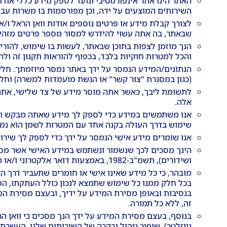
האתר הינו אתר אינפורמטיבי ונועד לספק מידע כללי אודות
השירותים המוצעים על ידה, וכן מפורסמות בו משרות עבור 
לצורך קבלת מידע או פרטים נוספים אודות וואן הראל ו/א
שבאתר, בה אתה עשוי להידרש למסור מספר פרטים מזהים או
הנך מוזמן לצפות בתוכן שבאתר, לעשות בו שימוש, להורי
והכל למטרות חוקיות בלבד, בכפוף להוראות תקנון זה ולהור
הנתונים/המידע הנמסר על ידך באתר נמסר מיוזמתך. חלק 
(כגון במסגרת "צור קשר" או הגשת מועמדות למשרה) וחלק
לתשומת ליבך, כאשר אתה מוסר מידע של צד שלישי, אתה
אלה.
אנו משתמשים במידע כדי לספק לך מידע שאתה מבקש ולמט
שימוש בדרך העולה בקנה אחד עם המטרות לשמן הוא נמס
אנו שומרים מידע אישי הנמסר על ידך כדי לספק לך שירות
הינך מסכים לכך שנשמור ונשתמש במידע האישי אשר מסרת
ושידורים), תשמ"ב-1982, באמצעות דואר אלקטרוני ו/או מסרונים (SMS). באפשרותך לבטל את הסכמתך לכך, בכל עת, באמצעות משלוח פניה לכתובת hit@oneharel.co.il..
מובהר, כי כל מידע שאינו אישי או חומרים שתעביר דרך האת
בכל חלק ממנו כל שימוש שתמצא לנכון כולל העתקתו, הפצתו
בנסיבות ובאופן מסירת המידע על ידיך, ובעצם מסירת המי
זה, ללא כל תמורה.
בנוסף, בעצם מסירת המידע על ידך הנך מסכים כי וואן הר
ניוזלטר), שיפור ניהול ובקרה של השירותים שלנו, העשר