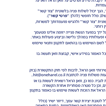
שר לקבלת מידע ופרטים על וואן הראל ו/או על
עמדות.
 הנך יכול לשלוח פניה בלשונית "צור קשר"
לב מלל חופשי (להלן: "
פרטי קשר
").
שונית "צור קשר" ולהגיש מועמדותך למשרות,
 רוחני.
 ידך במועד הגשת פנייה יזומה אלינו מטעמך
ופעולותיו במהלך גלישה וביצוע פעולות באתר.
 לשם השימוש בו בהתאם לתקנון ותנאי שימוש
 האמור במידע אישי, קבוצת וואן תעשה בו
ותי וואן הראל, לרבות לפי חוק התקשורת (בזק
לגביו. כמו כן, וואן הראל רשאית לעשות בו או
ריים, וכן כל מטרה מסחרית אחרת הקשורה
 הראל את הזכות לעשות שימוש בו כאמור בתקנון
לטובת יצירת קשר עמך, דיוור ישיר (כולל
עות מסחריות ו/או השתלמויות, בחינת התאמה