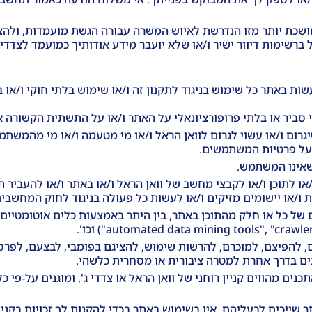
שכת יותר מזו הנדרשת לאיוש המשרה עבורה הגשת מועמדות, ולהצי
ברשימות דיוור ישיר ו/או שלא יועבר מידע אודותיך כמועמד לצדדי
באתר כל שימוש בניגוד לתקנון זה ו/או שימוש בלתי חוקי ו/או ב
 סביר או בלתי פרופורציונאלי על האתר ו/או על התשתית הקשורה אל
רום ו/או עשוי לגרום לוואן הראל ו/או מי מטעמה ו/או מי מהמשתמש
 על פרטיות המשתמשים.
 שאינו המשתמש.
/או לתוכן ו/או לקבצי מחשב של וואן הראל ו/או באתר ו/או להעביר
ת ו/או יישומים מזיקים ו/או לעשות כל פעולה בניגוד לחוק המחשבים, הת
ם של כל או חלק מהתוכן באתר, בין היתר באמצעות כלים אוטומטיים ו
 להפיצם, למוכרם, להרשות שימוש, להציגם בפומבי, לבצעם, לפרסמם
ם בדרך אחרת למטרה ציבורית או מסחרית כלשהי.
ם מהווים קניין רוחני של וואן הראל או צדדי ג', ומוגנים על-פי כ
שייכים לבעליהם. אין בשימוש באתר בכדי להקנות לך זכויות בקניין