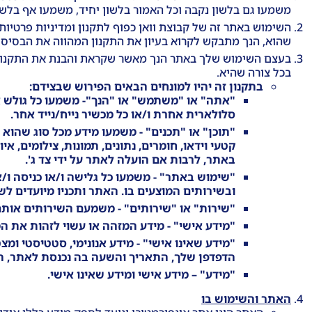
משמעו גם בלשון נקבה וכל האמור בלשון יחיד, משמעו אף בלשון
השימוש באתר זה של קבוצת וואן כפוף לתקנון ומדיניות פרטיות 
שהוא, הנך מתבקש לקרוא בעיון את התקנון המהווה את הבסיס המ
בעצם השימוש שלך באתר הנך מאשר שקראת והבנת את התקנון ו
בכל צורה שהיא.
בתקנון זה יהיו למונחים הבאים הפירוש שבצידם:
"
אתה
" או "
משתמש
"
או "
הנך
"- משמעו כל גולש
סלולארית אחרת ו/או כל מכשיר נייח/נייד אחר.
"
תוכן
" או "
תכנים
" -
משמעו מידע מכל סוג שהוא המ
קטעי וידאו, חומרים, נתונים, תמונות, צילומים, א
באתר, לרבות אם הועלה לאתר על ידי צד ג'
.
"
שימוש באתר
" - משמעו כל גלישה ו/או כניסה ו
ובשירותים המוצעים בו. האתר ותכניו מיועדים 
"
שירות
" או "
שירותים
" - משמעם השירותים אותם
"
מידע אישי
" - מידע המזהה או עשוי לזהות את ה
"
מידע שאינו אישי
" - מידע אנונימי, סטטיסטי ומ
הדפדפן שלך, התאריך והשעה בה נכנסת לאתר, המק
"
מידע
" – מידע אישי ומידע שאינו אישי.
האתר והשימוש בו