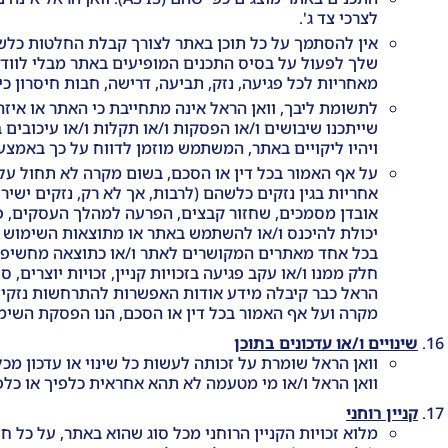
לצרכי צד ג'.
אין להסתמך על כל תוכן באתר לצורך קבלת החלטות כלשהן
שלך לפעול על בסיס התכנים המופיעים באתר מבלי לוודא
מאחריות לכל פגיעה, נזק, תביעה, דרישה, חבות חיסרון 
לתשומת ליבך, וואן הראל אינה מתחייבת כי האתר או איז
שייתכנו שיבושים ו/או הפסקות ו/או תקלות ו/או עיכובים 
ויהיו ליקויים באתר, המשתמש מוזמן לדווח על כך באמצ
על אף האמור בכל דין או הסכם, בשום מקרה לא תחול על וו
אחריות בגין נזקים כלשהם (לרבות, אך לא רק, נזקים ישירי
אובדן מסמכים, שחזור קבצים, הפרעה למהלך העסקים, פגי
יכולת להיכנס ו/או להשתמש באתר או מתוצאות השימוש ב
בכל אחד מאתרים המקושרים לאתר ו/או כתוצאה מחשיפה 
חלק ממנו ו/או עקב פגיעה בזכויות קניין, זכויות יוצרים, 
הראל כבר קיבלה מידע אודות האפשרות להתרחשות נזקים א
מקרה ועל אף האמור בכל דין או הסכם, הנו הפסקת השימ
שינויים ו/או עדכונים בתוכן
וואן הראל שומרת על זכותה לעשות כל שינוי או עדכון מ
וואן הראל ו/או מי מטעמה לא תהא אחראית כלפיך או כלפי 
קניין רוחני
מלוא זכויות הקניין הרוחני מכל סוג שהוא באתר, על כל חומ