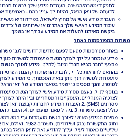
לתפקיד/משרה/הכשרה, העמדת מידע שלך לרשות חברות קש
לדעתה של וואן הראל, להיות לך עניין בהם - באמצעות אמצ
העברת מידע אישי אל מחוץ לישראל, במידה והיא נעשית ע
עיבוד המידע האישי שלך באתרים או שירותים של צדדים של
ביקשת מאיתנו להעלות את המידע עבורך או בשמך.
משרות המפורסמות באתר
באתר מפורסמות מפעם לפעם מודעות דרושים לגבי משרות בו
מידע שנמסר על ידך לצורך הגשת מועמדות למשרות כגון קו
מבצעי "חבר מביא חבר" וכיוב' (להלן: "
מידע לצורך הגשת 
בהתאם להוראות כל דין, לרבות הוראות חוק הגנת הפרטיות, תשמ"א–1981, תקנותיו והנחיות ו/או הוראות רשם מאג
מועמדות למשרה הנך נותן בזאת הסכמתך, כי המידע לצורך 
למוסרו, והנך מסכים כי ישמר במאגר המידע של וואן הראל
לצרכיה המנהליים, העסקיים והמסחריים ובין היתר לצורך י
מסרונים (SMS)..2 העברת המידע לחברות קבו
כולל הצעת משרות. 3 .ניהול מאגר מועמדים. 4. העברת המידע לצורך הגשת מועמדות ככל הנידרש עפ"י דין.
וחוק התקשורת (בז
הדבר עשוי לפגוע ביכולת של וואן הראל להיענות לפנייתך