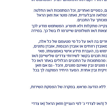
, כספיים ואחרים, וכל הסתמכות ו/או החלטה
המלאה והבלעדית, ואתה פוטר את וואן הראל
מכותך על התכנים.
ו נקייה מתקלות ולא תופרע. המשתמש מודע לכך
צאות ו/או תשלומים שייגרמו לו בשל כך. במידה
טורים בה ו/או על כל מי מטעמם של כל אלה,
אובדן רווחים או אובדן הכנסות, אובדן נתונים,
מוש בו, העברת מידע אישי באמצעותו, מאי
ת תכנים בקשר לשירותי צדדים שלישיים) ו/או
מהסתמכות על התכנים הכלולים באתר ו/או כל
וגנים ובין שאינם מוגנים, והכל - גם אם וואן
יקית ובין אחרת. הסעד היחיד המוקנה לך בכל
קם, ללא הודעה מראש. במקרה של הפסקת השירות,
/או לצדדי ג' לפי העניין) ווואן הראל (או צדדי