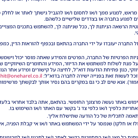
ראש, למנוע ממך ו/או לחסום ו/או להגביל גישתך לאתר או לחלק מ
ם לפגוע בחברה או בצדדים שלישיים כלשהם.
טית הרשאה הניתנת לך, ככל שניתנה לך, להשתמש בתכנים המצויים
.
החברה יעובדו על ידי החברה בהתאם ובכפוף להוראות הדין, כמפור
יניות הפרטיות של החברה, הפרטים והמידע שאתה מוסר יכול וישמשו
ל מנת לשלוח למשתמש את הדיוור, המידע והחומרים השיווקיים שבה
וקי, כגון פתיחת הודעות דוא"ל, לחיצה על קישורים ומידע אחר ה
וכל לעשות זאת בפנייה ישירה לחברה בדוא"ל:
hit@oneharel.co.il
ו
ר). אנא שים לב כי גם במקרים בהם נסיר אותך לבקשתך מרשימות הדי
שימוש באתר נעשה מרצונך החופשי. בהתאם, אתה בלבד אחראי בלע
חריות כלפיך ו/או כלפי צד ג' בקשר עם האתר ו/או השימוש בו.
 התאמה לתכלית של כל הודעה שתישלח אליך.
ו או חלקו) שנמסר על ידי המשתמש באתר ו/או אי קבלת הפניה, אי ה
 שהם (AS IS). וואן הראל אינה נותנת כל מצג ו/או התחייבות בקשר לאתר ו/או לתכניו