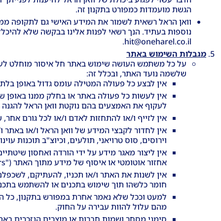
הגשת מועמדות כמפורט בתקנון זה.
וואן הראל רשאית לשמור את המידע האישי גם לתקופה ממו
נוספות בעתיד. הנך רשאי לפנות אלינו בבקשה שלא להיכלל 
hit@oneharel.co.il.
מגבלות השימוש באתר
על כל משתמש העושה שימוש באתר חל איסור מוחלט לעשות 
שלשמה נועד האתר, ובכלל זה:
אין לבצע כל פעולה המטילה עומס גדול באופן בלתי
אין לעשות כל פעולה באתר או בחלק ממנו באופן שיג
לעקוף את האמצעים בהם נוקטת וואן הראל להגנה
אין לזייף ו/או להתחזות לאדם ו/או לכל גורם אחר,
אין לחדור לקבצי המידע של וואן הראל ו/או באתר ו
וירוסים, סוס טרויאני, תולעים, וכיוצ"ב תוכנות עוינו
אין ליצור מאגר מידע על ידי הורדה ואחסון שיטתיי
אחזור אוטומטי או איסוף של מידע מתוך האתר ("automated data mining tools", "crawlers") וכו'.
אין לשנות את האתר ו/או תכניו, להעתיקם, לשכפלם,
חומר כלשהו תוך שימוש בתכנים או להשתמש בתכני
למעט וככל שלא נאמר אחרת במפורש בתקנון, כל התכני
מהם עלול להוות עבירה על החוק.
סימני מסחר ושמות חברות או מוצרים הנזכרים באתר 