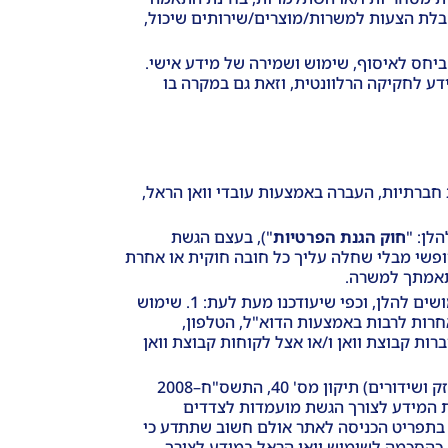
לת הצעות למשרות/מוצרים/שירותים שיכול,
ביחס לאיסוף, שימוש ושמירה של מידע אישי.
דע לחקיקה הרלוונטית, וזאת גם במקרה בו
חברתיות, העברה באמצעות עובדי וואן הראל,
חוק הגנת הפרטיות
"), בעצם הגשת
ופשי מבלי שחלה עליך כל חובה חוקית או אחרת
התאמתך למשרה.
בנוסף לנ"ל, בעצם מסירת מידע אישי לצורך הגשת מועמדות הנך נותן בזאת הסכמתך כי וואן הראל רשאית לעשות בו את השימושים להלן, וכפי שיעודכנו מעת לעת: 1. שימוש
אחרות לרבות באמצעות הדוא"ל, הטלפון,
בחברות קבוצת וואן ו/או אצל לקוחות קבוצת וואן
מסירת המידע האישי לצורך הגשת מועמדות ע"י המשתמש מהווה הסכמה לכל האמור לעיל, לרבות בהתאם לחוק התקשורת (בזק ושידורים) תיקון מס' 40, התשס"ח–2008
ך מעוניין בהעברת המידע לצורך הגשת מועמדות לצדדים
hit@oneh או בדואר לכתובת וואן הראל המופיעה בתפריט הכניסה לאתר אולם חשוב שתתדע כי
 כהסכמה לשימוש וואן הראל במידע לצורך