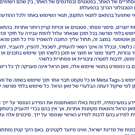
סחריים של האתר, בפטנטים ובמדגמים של האתר, בין שהם רשומים וב
הטכנולוגי הכרוך בהפעלתו.
 שתפעל בהתאם לתנאי התקנון, תנאי השימוש באתר ולכל ההודעות בד
ות יוצרים, סימני מסחר, פטנטים או זכויות קניין רוחני אחרות. בה
ש בלתי מורשה בכל תוכן שבאתר עלול להוות עבירה על חוקי זכויות
 אוטומטי. במצב זה, תחול עליך החובה להשמיד מיד כל תוכן מהאת
 כלשהי, ובכלל זה אינך רשאי להעתיק, לשכפל, להפיץ, להעביר, למכ
 נגזרות, ליצור מוצר או תוצר או תוכן כלשהו תוך שימוש בתכנים 
מוש), לרבות למטרה ציבורית או מסחרית כלשהי.
 כמפורט בתנאי שימוש אלה, וואן הראל אינה מעניקה לך כל רישיון
אינך רשאי ליצור מסגרות (Frame) לאתר ו/או על שימוש ב-Meta Tags או כל טקסט 
ן לפי שיקול דעתה הבלעדי של וואן הראל. כל שימוש בלתי מורשה י
ידע במערכותיה, לרבות באלו המאחסנות את המידע הנמסר על ידך
 הראל והונאות מקוונות אחרות, אך אין בהם בכדי להעניק ביטחון 
ית למידע בהם לרבות למידע האישי שנמסר על ידך. סיכונים אלה ע