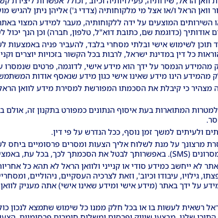
 וואן הראל, שירותיה, פעילויותיה וכיוב', וכולל אפשרות ליצירת ק
וואן הראל ו/או אצל מי מלקוחותיה (צדדי ג') אליהן ניתן להגיש מו
ו השירותים המוצעים על ידה ללקוחותיה, מעבר למידע המצוי באתר,
דותיך (כדוגמת שם, כתובת דוא"ל, טלפון, חברה) וכן הנך יכול לש
ד תוכן לשימוש אישי ובלתי מסחרי בלבד, להעביר פניה באמצעות ל
אות כל דין במדינת ישראל, לרבות בכל הקשור בזכויות יוצרים וקניין
מהמידע הנמסר על ידך הוא מידע אישי, לדוגמה, פרטים שנמסרו על
 מהמידע הינו מידע שאינו אישי כגון מידע שנאסף אודות המשתמש 
 מצהיר כי קיבלת את הסכמתו המפורשת למסירת מידע לוואן הראל
רות המתוארות בעת איסוף הנתונים כמפורט בתקנון זה, אולם בכל
ר.
ים ולעיתים למשך זמן נוסף, ככל הנדרש על פי דין.
 מרצונך על מנת לשלוח אליך הצעות ומסרים פרסומיים ביחס לשיר
ר לא ייחשב כמידע סודי או קנייני ולוואן הראל לא תהא כל אחריות 
, גילויו, עיבודו וכיוב', וזאת לצרכיה העסקיים, ניהוליים, ומסח
דע על ידך באתר (מידע אישי ומידע שאינו אישי) אתה מעניק לוואן
אל רשאית לעשות בו או בכל חלק ממנו כל שימוש שתמצא לנכון כולל 
ת התוכן שלנו, מבצעי שיווק ופרסום ומשלוח חומרים פרסומיים, הצ