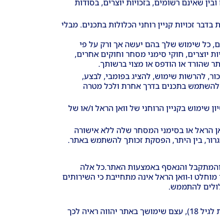
ין שאינם רשומים, בזכויות יוצרים, בסודות
בר זכויות קניין רוחני הכלולות בתכנים. מבלי
תאם, כל שימוש שלך בהם יעשה אך ורק על פי
 יוצרים, חוקי סימני מסחר וחוקים אחרים,
ר שהורד או הודפס או מצוי ברשותך.
ור, להרשות שימוש, להציג בפומבי, לבצע,
או להשתמש בתכנים בדרך אחרת ולכל מטרה
 שימוש בקניין הרוחני של וואן הראל ו/או של
חבוי אחר תוך שימוש בשמה של וואן הראל או בסימני המסחר שלה ללא אישורה
גרור, בין היתר, הפסקת זכותך להשתמש באתר.
 והמתקבל והנאסף באמצעות האתר.כל אלה
מוחלט ו-וואן הראל אינה מתחייבת כי השירותים
לולים להתממש.
האתר מיועד לשימוש עבור בגיר (מעל גיל 18) בתחום הריבונות של מדינת ישראל, ואינו מיועד לקטינים. באם הינך קטין (מתחת לגיל 18), עצם שימושך באתר יהווה ראיה לכך