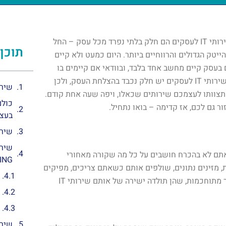
עד לפני כמה שנים אולי לא היה בכך צורך, אבל אין ספק שהיום שירותי IT לעסקים הם חלק בלתי נפרד מכל עסק – החל
תוכן 
יטק הגדולים והרווחיים ביותר. היום כמעט ולא קיים
עסק קיים מחשב אחד בלבד, ובוודאי אם קיימים בו
עשרות או מאות מחשבים – שירותי IT לעסקים הם חובה עבורו. לשירותי IT לעסקים יש חלק נכבד בהצלחת העסק, ולכן
שירותי IT לעסקים –
תצוותו לעצמכם שירותים שכאלו, ויפה שעה אחת קודם.
כולם
בעצ
שירותי IT לעסקים
תם לא בהכרח חושבים על כל מה שקורה מאחורי
ING
מזינים נתונים, שולפים אותם כשאתם צריכים, מפיקים
דו"חות לשימושכם ועוד, אבל מאחורי כל אלו עומדות פעולות סופר מתוחכמות, שהן תולדה ישירה של אותם שירותי IT
שירו