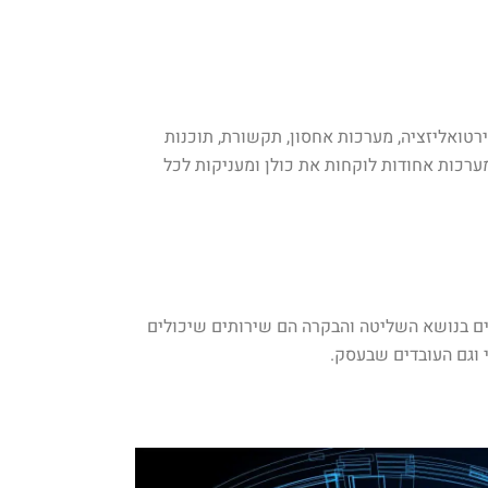
עניקות שירותי IT לעסקים. תחת השירות הזה נכללים וירטואליזציה, מערכות אחסון, תקשורת, תוכנות
ערכות אחודות לוקחות את כולן ומעניקות לכל
עסק שלכם, וניחשתם נכון – גם הן מתבצעות באמצעות המחשב. שירותי IT לעסקים שניתנים בנושא השליטה והבקרה הם שירותים שיכולים
י וגם העובדים שבעסק.