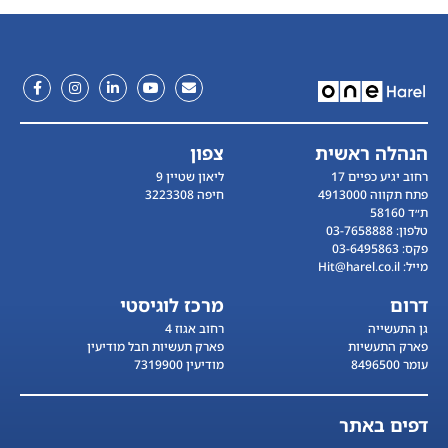
הנהלה ראשית
צפון
רחוב יגיע כפיים 17
ליאון שטיין 9
פתח תקווה 4913000
חיפה 3223308
ת״ד 58160
טלפון׃ 03-7658888
פקס׃ 03-6495863
מייל׃ Hit@harel.co.il
דרום
מרכז לוגיסטי
גן התעשייה
רחוב אגוז 4
פארק התעשיות
פארק תעשיות חבל מודיעין
עומר 8496500
מודיעין 7319900
דפים באתר