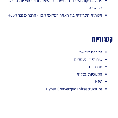
ניהול בדיקות ושרידות התשתיות הפיזיות והוירטואליות ב- DR
כל השנה
תשתית היברידית בין האתר המקומי לענן - הרבה מעבר ל-HCI
קטגוריות
טאבלט מוקשח
שירותי IT לעסקים
חברת IT
המשכיות עסקית
HPC
Hyper Converged Infrastructure