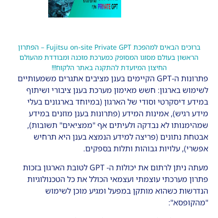
ברוכים הבאים למהפכת Fujitsu on-site Private GPT – הפתרון
הראשון בעולם מסוגו המסופק כמערכת מוכנה ומבודדת מהעולם
החיצון המיועדת להתקנה באתר הלקוח!!!
פתרונות ה-GPT הקיימים בענן מציבים אתגרים משמעותיים
לשימוש בארגון: חשש מאימון מערכת בענן ציבורי ושיתוף
במידע דיסקרטי וסודי של הארגון (במיוחד בארגונים בעלי
מידע רגיש), אמינות המידע (פתרונות בענן מוזנים במידע
שמהימנותו לא נבדקה ולעיתים אף "ממציאים" תשובות),
אבטחת נתונים (פריצה למידע הנמצא בענן היא תרחיש
אפשרי), עלויות גבוהות ותלות בספקים.
מעתה ניתן לרתום את יכולות ה- GPT לטובת הארגון בזכות
פתרון מערכתי עוצמתי ועצמאי הכולל את כל הטכנולוגיות
הנדרשות כשהוא מותקן במפעל ומגיע מוכן לשימוש
"מהקופסא":