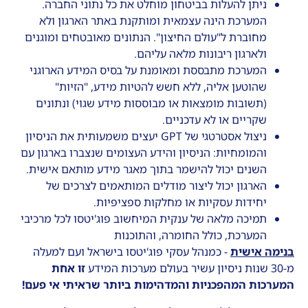
ניתן להעלות בביטחון מוחלט את כל נתוני החברה.
המערכת הינה עצמאית ומותקנת באתר הארגון ולא
מחוברת ל"עולם החיצון". הנתונים מאובטחים ומוגנים
ולארגון ריבונות מלאה עליהם.
המערכת מתבססת ומאומנת על בסיס המידע הארוגני
שהוטען אליה, ללא חשש להטיות מידע, "הזיות"
(תשובות מומצאות או מבוססות מידע שגוי) ונתונים
שקריים או לא עדכניים.
ניצול אסטרטגי של GPT יעצים משמעותית את הניסיון
והמומחיות: הניסיון והידע העצומים שנצברו בארגון עם
השנים יכול להישמר בתוך מאגר מידע מותאם אישית.
הארגון יכול ליצור מודלים המותאמים לצרכים של
יחידות עסקיות או מחלקות ספציפיות.
תמיכה מלאה של ענקית המיחשוב פוג'יטסו לכל מרכיבי
המערכת, כולל החומרה, והתוכנות
בנימה אישית
- כמנהל עסקי פוג'יטסו בישראל ועם למעלה
מ-30 שנות ניסיון עשיר בעולם מערכות המידע
זו אחת
המערכות המהפכניות והמדהימות ביותר שראיתי אי פעם
!