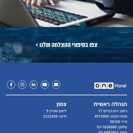
צפו בסיפורי ההצלחה שלנו >
הנהלה ראשית
צפון
רחוב יגיע כפיים 17
ליאון שטיין 9
פתח תקווה 4913000
חיפה 3223308
ת״ד 58160
טלפון׃ 03-7658888
פקס׃ 03-6495863