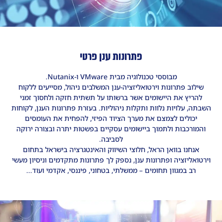
פתרונות ענן פרטי
מבוססי טכנולוגיה מבית VMware ו-Nutanix.
שילוב פתרונות וירטואליזציה-ענן המשלבים ניהול, מסייעים ללקוח
להריץ את היישומים אשר ברשותו על תשתית חזקה ולחסוך זמני
השבתה, עלויות נלוות ותקלות ניהוליות. בעזרת פתרונות הענן, לקוחות
יכולים לצמצם את מערך הציוד הפיזי, להפחית את העומסים
והמורכבות ולתמוך ביישומים עסקיים בפשטות יתרה ובצורה ירוקה
לסביבה.
אנחנו בוואן הראל, חלוצי השיווק והאינטגרציה בישראל בתחום
וירטואליזציה ופתרונות ענן, נספק לך פתרונות מתקדמים וניסיון מעשי
רב במגוון תחומים – ממשלתי, בטחוני, פיננסי, אקדמי ועוד...